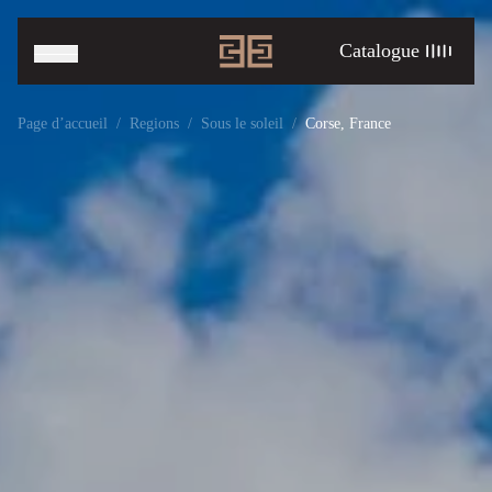
C
a
t
a
l
o
g
u
e
Page d’accueil
Regions
Sous le soleil
Corse, France
F
R
E
N