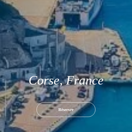
C
o
r
s
e
,
F
r
a
n
c
e
Réserver